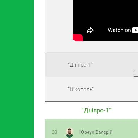
“Дніпро-1”
“Нікополь”
“Дніпро-1”
33
Юрчук Валерій