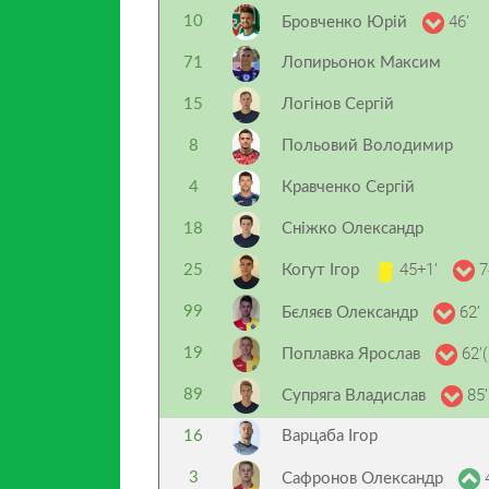
46’
10
Бровченко Юрій
71
Лопирьонок Максим
15
Логінов Сергій
8
Польовий Володимир
4
Кравченко Сергій
18
Сніжко Олександр
45+1’
7
25
Когут Ігор
62’
99
Бєляєв Олександр
62’(
19
Поплавка Ярослав
85’
89
Супряга Владислав
16
Варцаба Ігор
4
3
Сафронов Олександр