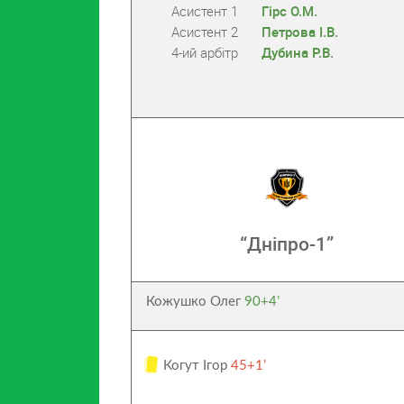
Асистент 1
Гірс О.М.
Асистент 2
Петрова І.В.
4-ий арбітр
Дубина Р.В.
“Дніпро-1”
Кожушко Олег
90+4’
Когут Ігор
45+1’