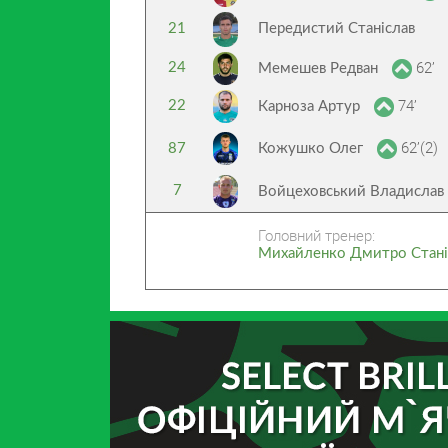
21
Передистий Станіслав
62’
24
Мемешев Редван
74’
22
Карноза Артур
62’(2)
87
Кожушко Олег
7
Войцеховський Владислав
Головний тренер:
Михайленко Дмитро Стані