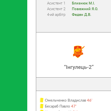
Асистент 1
Близнюк М.І.
Асистент 2
Поважний Я.О.
4-ий арбітр
Федан Д.В.
“Інгулець-2”
Омельченко Владислав
46’
Бесараб Павло
47’