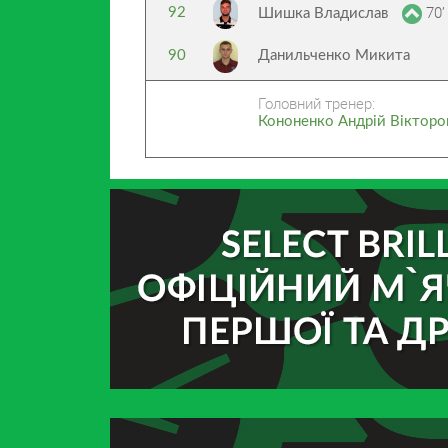
70’
92
Шишка Владислав
90
Данильченко Микита
Головний тренер:
Кононенко Андрій Вікторо