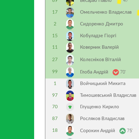
47’
69
Бесараб Павло
17
Омельченко Владислав
2
Сидоренко Дмитро
15
Кобуладзе Гіоргі
11
Коверник Валерій
27
Колєсніков Віталій
70’
99
Глоба Андрій
1
Войчицький Микита
97
Тимошевський Владислав
70
Глущенко Кирило
87
Росляков Владислав
75’
18
Сорокин Андрій