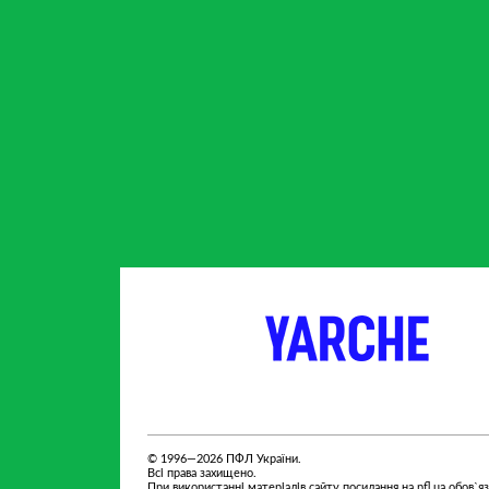
партнер
партнер
© 1996—2026 ПФЛ України.
Всі права захищено.
При використанні матеріалів сайту посилання на pfl.ua обов`я