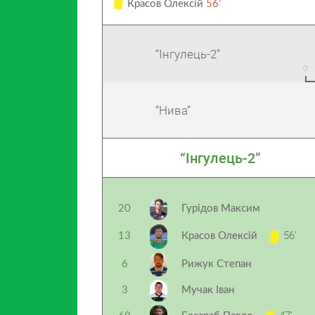
Красов Олексій
56’
“Інгулець-2”
“Нива”
“Інгулець-2”
20
Гурідов Максим
56’
13
Красов Олексій
6
Рижук Степан
3
Мучак Іван