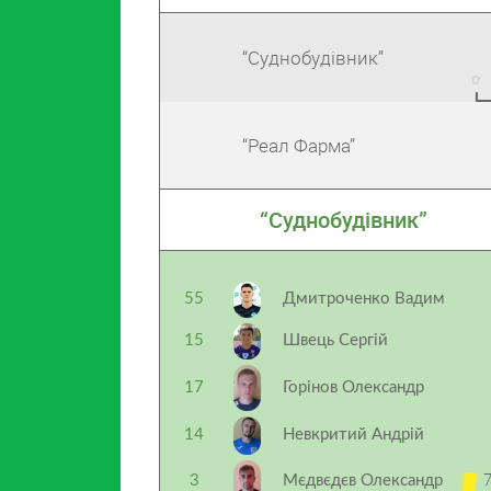
“Суднобудівник”
“Реал Фарма”
“Суднобудівник”
55
Дмитроченко Вадим
15
Швець Сергій
17
Горінов Олександр
14
Невкритий Андрій
7
3
Мєдвєдєв Олександр