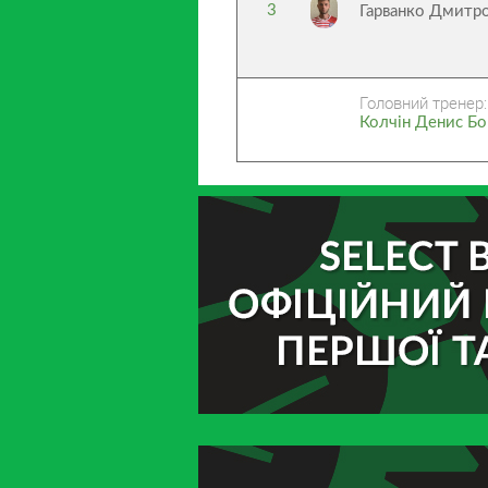
3
Гарванко Дмитр
Головний тренер:
Колчін Денис Б