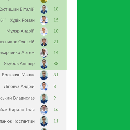
18
Костишин Віталій
61’
15
Худік Роман
Муляр Андрій
10
есников Олексій
21
акарченко Артем
14
Якубов Алішер
88
Восканян Манук
81
Ліповуз Андрій
8
ський Владислав
9
16
абак Кирило-Ілля
11
панюк Костянтин