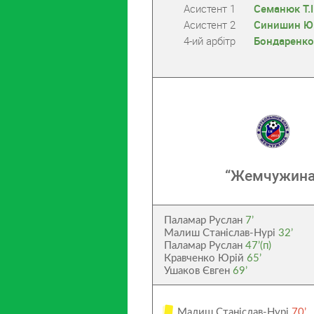
Асистент 1
Семанюк Т.І
Асистент 2
Синишин Ю.
4-ий арбітр
Бондаренко
“Жемчужина
Паламар Руслан
7’
Малиш Станіслав-Нурі
32’
Паламар Руслан
47’(п)
Кравченко Юрій
65’
Ушаков Євген
69’
Малиш Станіслав-Нурі
70’