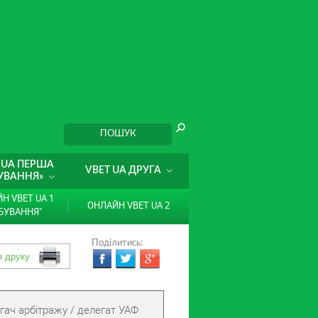
 UA ПЕРША
VBET UA ДРУГА
УВАННЯ»
Н VBET UA 1
ОНЛАЙН VBET UA 2
БУВАННЯ"
Поділитись:
гач арбітражу / делегат УАФ