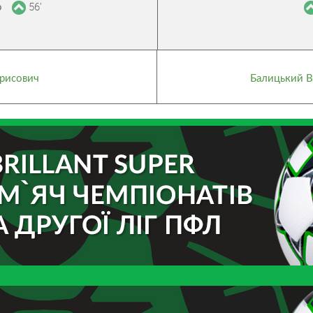
56’
о
орисович
Балицький В