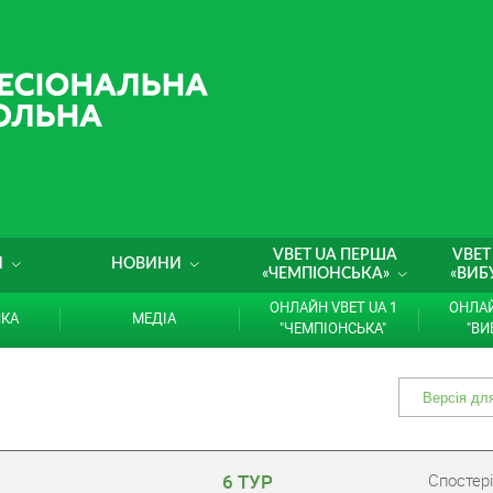
VBET UA ПЕРША
VBET
И
НОВИНИ
«ЧЕМПІОНСЬКА»
«ВИБ
ОНЛАЙН VBET UA 1
ОНЛАЙ
ИКА
МЕДІА
"ЧЕМПІОНСЬКА"
"ВИ
6 ТУР
Cпостері