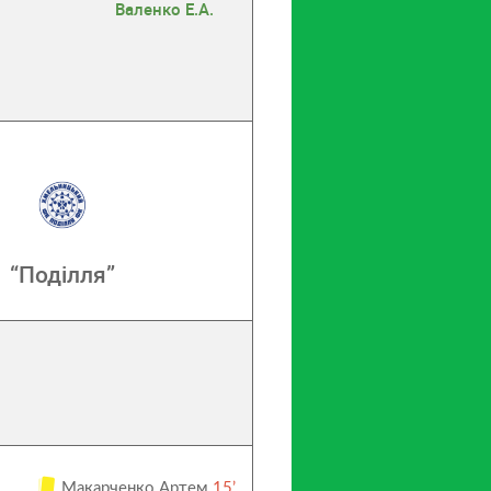
Валенко Е.А.
“Поділля”
Макарченко Артем
15’