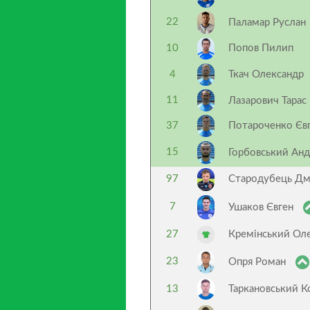
22
Паламар Руслан
10
Попов Пилип
4
Ткач Олександр
11
Лазарович Тарас
37
Потароченко Євг
15
Горбовський Ан
97
Стародубець Д
7
Ушаков Євген
27
Кремінський Ол
23
Опря Роман
13
Таркановський К