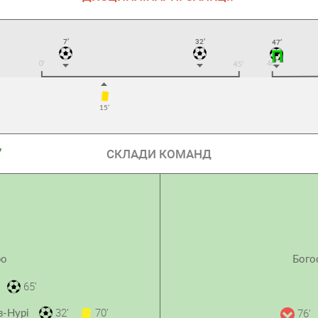
7’
32’
47’
15’
”
СКЛАДИ КОМАНД
ро
Бого
65’
32’
70’
76’
в-Нурі