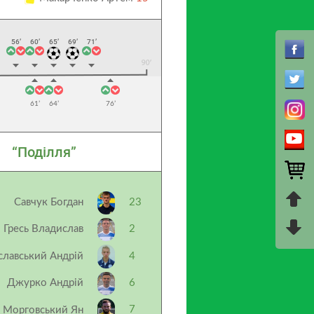
56’
60’
65’
69’
71’
61’
64’
76’
“Поділля”
Савчук Богдан
23
Гресь Владислав
2
славський Андрій
4
Джурко Андрій
6
7
Морговський Ян