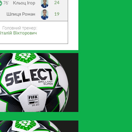
76’
24
Кльоц Ігор
Шпиця Роман
19
Головний тренер:
італій Вікторович