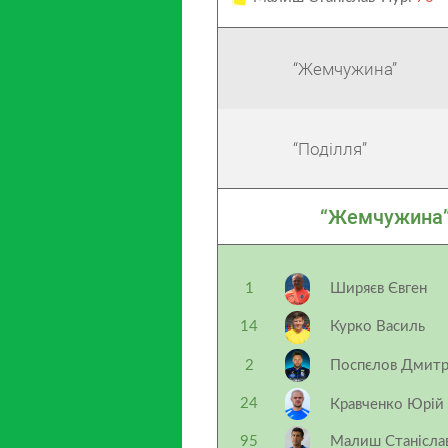
“Жемчужина”
“Поділля”
“Жемчужина
1
Ширяєв Євген
14
Курко Василь
2
Поспєлов Дмит
24
Кравченко Юрій
95
Малиш Станісла