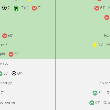
7’
47’(п)
71’
64’
60’
Кол
15’
еній
М
56’
дрій
митро
60’
69’
ександр
Чулов
71’
64’
Б
61’
остянтин
Сте