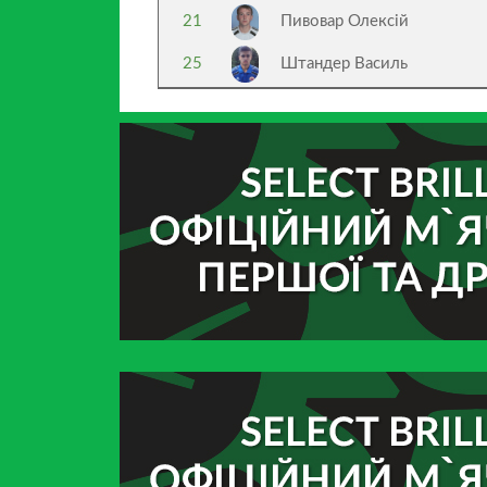
21
Пивовар Олексій
25
Штандер Василь