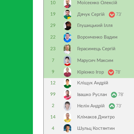
10
Моісеєнко Олексій
73’
19
Дячук Сергій
29
Глушицький Ілля
22
Воронченко Вадим
23
Герасимець Сергій
7
Марусич Максим
78’
9
Кірієнко Ігор
12
Кліщук Андрій
78’
99
Івашко Руслан
73’
2
Нелін Андрій
14
Клімаков Дмитро
4
Шульц Костянтин