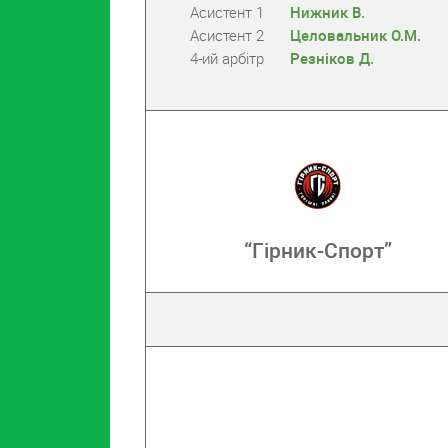
Асистент 1
Нижник В.
Асистент 2
Целовальник О.М.
4-ий арбітр
Резніков Д.
“Гірник-Спорт”