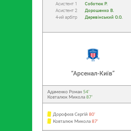
Асистент 1
Соботюк Р.
Асистент 2
Дорошенко В.
4-ий арбітр
Деревінський О.О.
“Арсенал-Київ”
Адаменко Роман
54’
Ковталюк Микола
87’
Дорофєєв Сергій
80’
Ковталюк Микола
87’