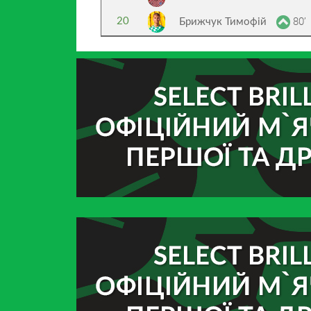
80’
20
Брижчук Тимофій