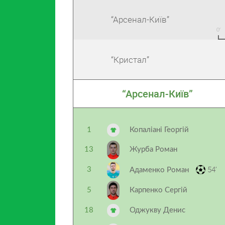
“Арсенал-Київ”
“Кристал”
“Арсенал-Київ”
1
Копаліані Георгій
13
Журба Роман
54’
3
Адаменко Роман
5
Карпенко Сергій
18
Оджукву Денис