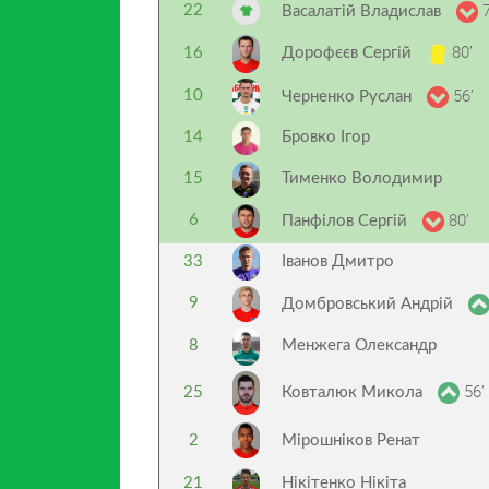
7
22
Васалатій Владислав
80’
16
Дорофєєв Сергій
56’
10
Черненко Руслан
14
Бровко Ігор
15
Тименко Володимир
80’
6
Панфілов Сергій
33
Іванов Дмитро
9
Домбровський Андрій
8
Менжега Олександр
56’
25
Ковталюк Микола
2
Мірошніков Ренат
21
Нікітенко Нікіта