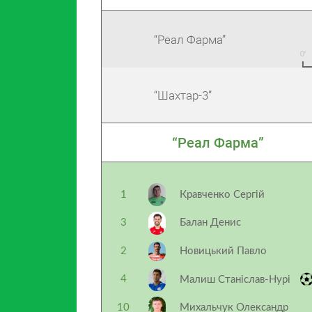
“Реал Фарма”
“Шахтар-3”
“Реал Фарма”
1
Кравченко Сергій
3
Балан Денис
2
Новицький Павло
4
Малиш Станіслав-Нурі
10
Михальчук Олександр