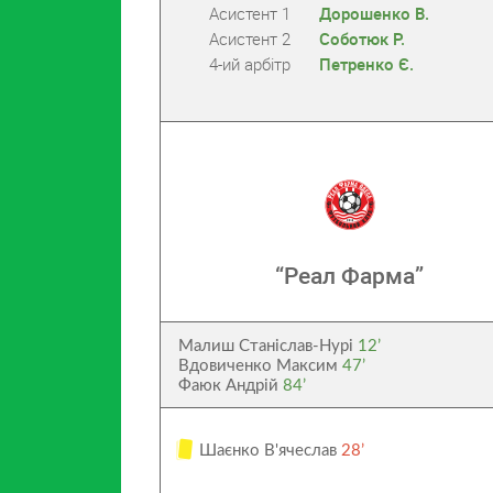
Асистент 1
Дорошенко В.
Асистент 2
Соботюк Р.
4-ий арбітр
Петренко Є.
“Реал Фарма”
Малиш Станіслав-Нурі
12’
Вдовиченко Максим
47’
Фаюк Андрій
84’
Шаєнко В'ячеслав
28’