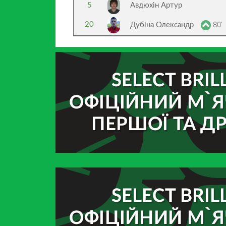
5
Авдюхін Артур
80’
20
Дубіна Олександр