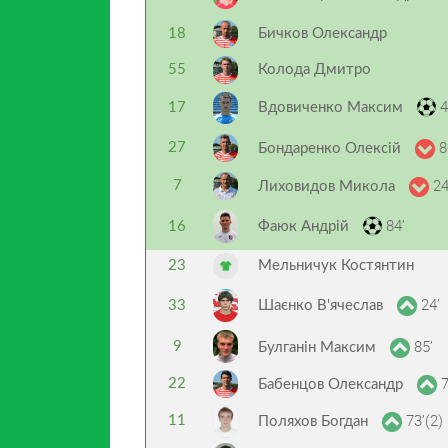
18
Бичков Олександр
55
Колода Дмитро
4
17
Вдовиченко Максим
8
27
Бондаренко Олексій
24
7
Лиховидов Микола
84’
16
Фаюк Андрій
23
Мельничук Костянтин
24’
33
Шаєнко В'ячеслав
85’
9
Булганін Максим
7
22
Бабенцов Олександр
73’(2)
11
Поляхов Богдан